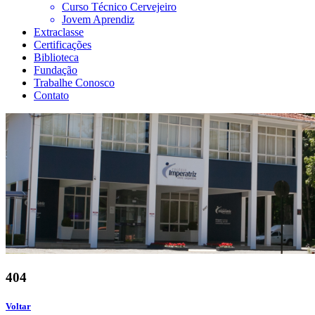
Curso Técnico Cervejeiro
Jovem Aprendiz
Extraclasse
Certificações
Biblioteca
Fundação
Trabalhe Conosco
Contato
404
Voltar