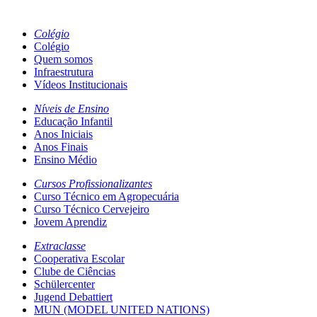
Colégio
Colégio
Quem somos
Infraestrutura
Vídeos Institucionais
Níveis de Ensino
Educação Infantil
Anos Iniciais
Anos Finais
Ensino Médio
Cursos Profissionalizantes
Curso Técnico em Agropecuária
Curso Técnico Cervejeiro
Jovem Aprendiz
Extraclasse
Cooperativa Escolar
Clube de Ciências
Schülercenter
Jugend Debattiert
MUN (MODEL UNITED NATIONS)