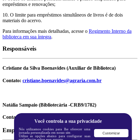
empréstimos e renovações;
10. O limite para empréstimos simultâneos de livros é de dois
materiais do acervo.
Para informações mais detalhadas, acesse o
Regimento Interno da
biblioteca em sua íntegra
.
Responsáveis
Cristiane da Silva Boenavides (Auxiliar de Biblioteca)
Contato:
cristiane.boenavides@agraria.com.br
Natália Sampaio (Bibliotecária -CRB9/1782)
Contato:
natalia.sampaio@agraria.com.br
Você controla a sua privacidade
Empréstimos e renovações
Nós utilizamos cookies para lhe oferecer uma
jornada personalizada em nosso site.
Customizar
Utilize as opções abaixo para configurar suas
preferências sobre esse assunto.