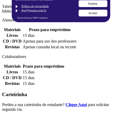
Rejeitar
Tabela de materiais e prazos para devolução de materiais da
Politica de privacidade
dpo@agraria.com.br
biblioteca.
Aceitar
Desenvolvido por RMD Compliance
Alunos
Materiais
Prazo para empréstimo
Livros
15 dias
CD / DVD
Apenas para uso dos professores
Revistas
Apenas consulta local ou recorte
Colaboradores
Materiais
Prazo para empréstimo
Livros
15 dias
CD / DVD
15 dias
Revistas
15 dias
Carteirinha
Perdeu a sua carteirinha de estudante?
Clique Aqui
para solicitar
segunda via.