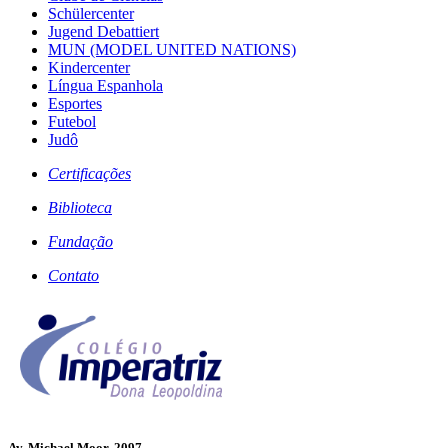
Schülercenter
Jugend Debattiert
MUN (MODEL UNITED NATIONS)
Kindercenter
Língua Espanhola
Esportes
Futebol
Judô
Certificações
Biblioteca
Fundação
Contato
Av. Michael Moor, 2097