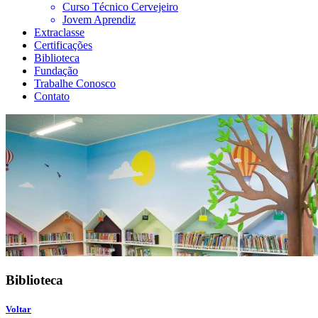
Curso Técnico Cervejeiro
Jovem Aprendiz
Extraclasse
Certificações
Biblioteca
Fundação
Trabalhe Conosco
Contato
Biblioteca
Voltar