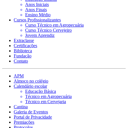
Anos Iniciais
Anos Finais
Ensino Médio
Cursos Profissionalizantes
Curso Técnico em Agropecuária
Curso Técnico Cervejeiro
Jovem Aprendiz
Extraclasse
Certificações
Biblioteca
Fundação
Contato
APM
Almoço no colégio
Calendário escolar
Educação Básica
Técnico em Agropecuária
Técnico em Cervejaria
Cantina
Galeria de Eventos
Portal de Privacidade
Premiações
Protocolos