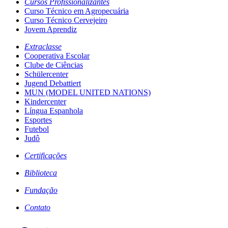
Cursos Profissionalizantes
Curso Técnico em Agropecuária
Curso Técnico Cervejeiro
Jovem Aprendiz
Extraclasse
Cooperativa Escolar
Clube de Ciências
Schülercenter
Jugend Debattiert
MUN (MODEL UNITED NATIONS)
Kindercenter
Língua Espanhola
Esportes
Futebol
Judô
Certificações
Biblioteca
Fundação
Contato