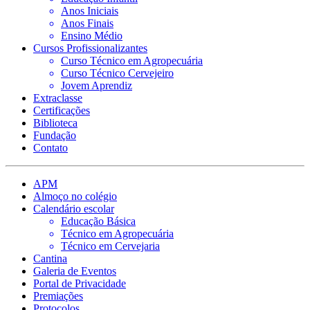
Anos Iniciais
Anos Finais
Ensino Médio
Cursos Profissionalizantes
Curso Técnico em Agropecuária
Curso Técnico Cervejeiro
Jovem Aprendiz
Extraclasse
Certificações
Biblioteca
Fundação
Contato
APM
Almoço no colégio
Calendário escolar
Educação Básica
Técnico em Agropecuária
Técnico em Cervejaria
Cantina
Galeria de Eventos
Portal de Privacidade
Premiações
Protocolos