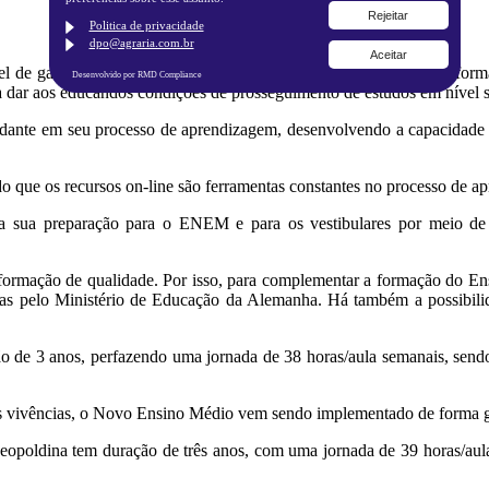
Rejeitar
Politica de privacidade
dpo@agraria.com.br
Aceitar
de garantir aos alunos as aprendizagens necessárias para a sua forma
Desenvolvido por RMD Compliance
ica dar aos educandos condições de prosseguimento de estudos em nível s
tudante em seu processo de aprendizagem, desenvolvendo a capacidade d
 que os recursos on-line são ferramentas constantes no processo de a
r a sua preparação para o ENEM e para os vestibulares por meio de
a formação de qualidade. Por isso, para complementar a formação do 
s pelo Ministério de Educação da Alemanha. Há também a possibilidad
de 3 anos, perfazendo uma jornada de 38 horas/aula semanais, sendo 2
s vivências, o Novo Ensino Médio vem sendo implementado de forma gra
poldina tem duração de três anos, com uma jornada de 39 horas/aula 