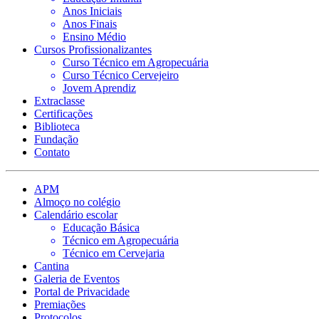
Anos Iniciais
Anos Finais
Ensino Médio
Cursos Profissionalizantes
Curso Técnico em Agropecuária
Curso Técnico Cervejeiro
Jovem Aprendiz
Extraclasse
Certificações
Biblioteca
Fundação
Contato
APM
Almoço no colégio
Calendário escolar
Educação Básica
Técnico em Agropecuária
Técnico em Cervejaria
Cantina
Galeria de Eventos
Portal de Privacidade
Premiações
Protocolos