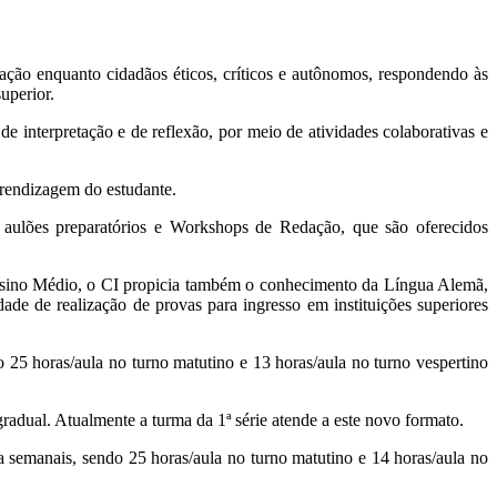
ção enquanto cidadãos éticos, críticos e autônomos, respondendo às
uperior.
e interpretação e de reflexão, por meio de atividades colaborativas e
prendizagem do estudante.
 aulões preparatórios e Workshops de Redação, que são oferecidos
Ensino Médio, o CI propicia também o conhecimento da Língua Alemã,
e de realização de provas para ingresso em instituições superiores
5 horas/aula no turno matutino e 13 horas/aula no turno vespertino
dual. Atualmente a turma da 1ª série atende a este novo formato.
semanais, sendo 25 horas/aula no turno matutino e 14 horas/aula no