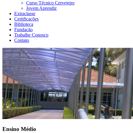
Curso Técnico Cervejeiro
Jovem Aprendiz
Extraclasse
Certificações
Biblioteca
Fundação
Trabalhe Conosco
Contato
Ensino Médio