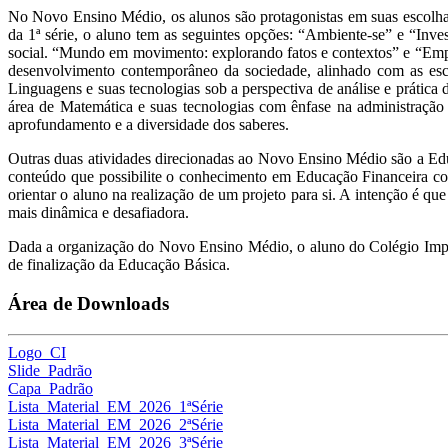
No Novo Ensino Médio, os alunos são protagonistas em suas escolhas
da 1ª série, o aluno tem as seguintes opções: “Ambiente-se” e “Inve
social. “Mundo em movimento: explorando fatos e contextos” e “Empr
desenvolvimento contemporâneo da sociedade, alinhado com as esc
Linguagens e suas tecnologias sob a perspectiva de análise e prátic
área de Matemática e suas tecnologias com ênfase na administração 
aprofundamento e a diversidade dos saberes.
Outras duas atividades direcionadas ao Novo Ensino Médio são a Edu
conteúdo que possibilite o conhecimento em Educação Financeira com
orientar o aluno na realização de um projeto para si. A intenção é qu
mais dinâmica e desafiadora.
Dada a organização do Novo Ensino Médio, o aluno do Colégio Impera
de finalização da Educação Básica.
Área de Downloads
Logo_CI
Slide_Padrão
Capa_Padrão
Lista_Material_EM_2026_1ªSérie
Lista_Material_EM_2026_2ªSérie
Lista_Material_EM_2026_3ªSérie