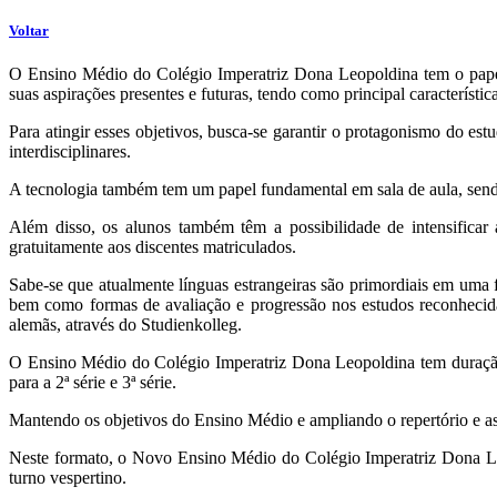
Voltar
O Ensino Médio do Colégio Imperatriz Dona Leopoldina tem o papel 
suas aspirações presentes e futuras, tendo como principal característ
Para atingir esses objetivos, busca-se garantir o protagonismo do es
interdisciplinares.
A tecnologia também tem um papel fundamental em sala de aula, sendo
Além disso, os alunos também têm a possibilidade de intensifica
gratuitamente aos discentes matriculados.
Sabe-se que atualmente línguas estrangeiras são primordiais em um
bem como formas de avaliação e progressão nos estudos reconhecida
alemãs, através do Studienkolleg.
O Ensino Médio do Colégio Imperatriz Dona Leopoldina tem duração 
para a 2ª série e 3ª série.
Mantendo os objetivos do Ensino Médio e ampliando o repertório e a
Neste formato, o Novo Ensino Médio do Colégio Imperatriz Dona Leo
turno vespertino.