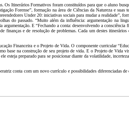
. Os Itinerários Formativos foram constituídos para que o aluno busqu
stigação Forense”, formação na área de Ciências da Natureza e suas te
eendedores Under 20: iniciativas sociais para mudar a realidade”, fo
olhas do passado. “Muito além da influência: argumentação na lingu
a da argumentação. E “Fechando a conta: desenvolvendo a consciência f
de finanças e de resolução de problemas. Cada um destes itinerários é
cação Financeira e o Projeto de Vida. O componente curricular “Educ
o base na construção de seu projeto de vida. E o Projeto de Vida vis
e ele esteja preparado para se posicionar diante da volatilidade, ince
triz conta com um novo currículo e possibilidades diferenciadas de de