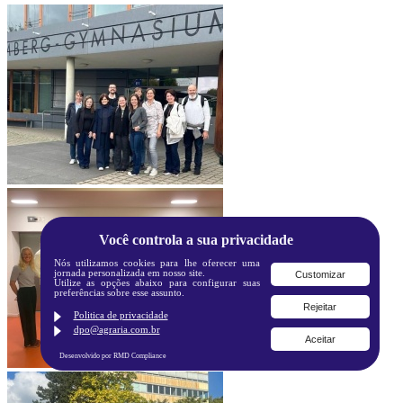
Você controla a sua privacidade
Nós utilizamos cookies para lhe oferecer uma
jornada personalizada em nosso site.
Customizar
Utilize as opções abaixo para configurar suas
preferências sobre esse assunto.
Rejeitar
Politica de privacidade
dpo@agraria.com.br
Aceitar
Desenvolvido por RMD Compliance