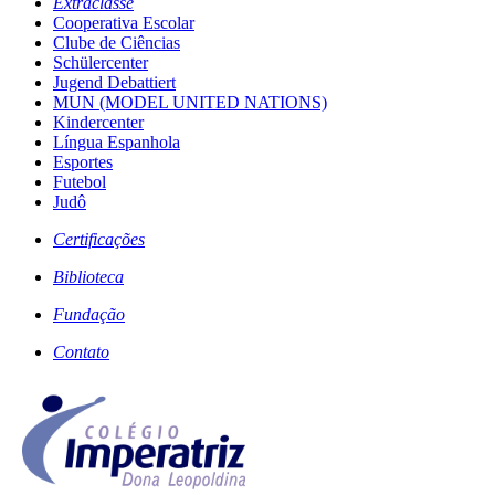
Extraclasse
Cooperativa Escolar
Clube de Ciências
Schülercenter
Jugend Debattiert
MUN (MODEL UNITED NATIONS)
Kindercenter
Língua Espanhola
Esportes
Futebol
Judô
Certificações
Biblioteca
Fundação
Contato