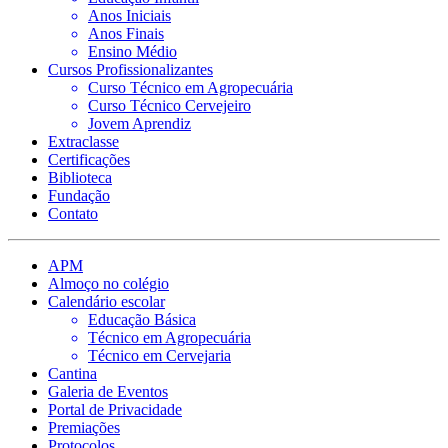
Anos Iniciais
Anos Finais
Ensino Médio
Cursos Profissionalizantes
Curso Técnico em Agropecuária
Curso Técnico Cervejeiro
Jovem Aprendiz
Extraclasse
Certificações
Biblioteca
Fundação
Contato
APM
Almoço no colégio
Calendário escolar
Educação Básica
Técnico em Agropecuária
Técnico em Cervejaria
Cantina
Galeria de Eventos
Portal de Privacidade
Premiações
Protocolos