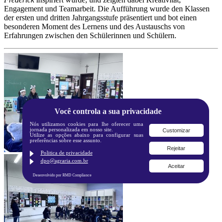
Engagement und Teamarbeit. Die Aufführung wurde den Klassen
der ersten und dritten Jahrgangsstufe präsentiert und bot einen
besonderen Moment des Lernens und des Austauschs von
Erfahrungen zwischen den Schülerinnen und Schülern.
Você controla a sua privacidade
Nós utilizamos cookies para lhe oferecer uma
jornada personalizada em nosso site.
Customizar
Utilize as opções abaixo para configurar suas
preferências sobre esse assunto.
Rejeitar
Politica de privacidade
dpo@agraria.com.br
Aceitar
Desenvolvido por RMD Compliance